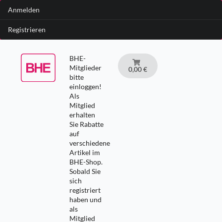
Anmelden
Registrieren
BHE-
Mitglieder
0,00 €
bitte
einloggen!
Als
Mitglied
erhalten
Sie Rabatte
auf
verschiedene
Artikel im
BHE-Shop.
Sobald Sie
sich
registriert
haben und
als
Mitglied