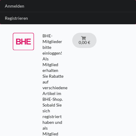
Anmelden
Registrieren
BHE-
Mitglieder
0,00 €
bitte
einloggen!
Als
Mitglied
erhalten
Sie Rabatte
auf
verschiedene
Artikel im
BHE-Shop.
Sobald Sie
sich
registriert
haben und
als
Mitglied