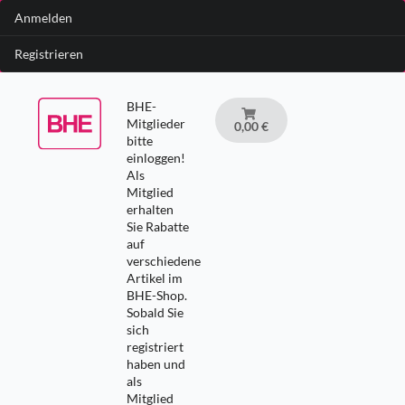
Anmelden
Registrieren
BHE-
Mitglieder
0,00 €
bitte
einloggen!
Als
Mitglied
erhalten
Sie Rabatte
auf
verschiedene
Artikel im
BHE-Shop.
Sobald Sie
sich
registriert
haben und
als
Mitglied