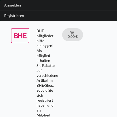
Anmelden
Registrieren
BHE-
Mitglieder
0,00 €
bitte
einloggen!
Als
Mitglied
erhalten
Sie Rabatte
auf
verschiedene
Artikel im
BHE-Shop.
Sobald Sie
sich
registriert
haben und
als
Mitglied