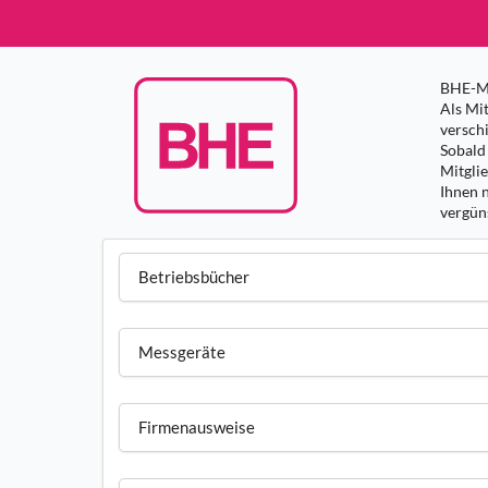
BHE-Mi
Als Mit
versch
Sobald 
Mitgli
Ihnen 
vergüns
Betriebsbücher
Messgeräte
Firmenausweise