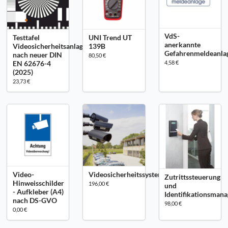
VdS-
Testtafel
UNI Trend UT
anerkannte
Videosicherheitsanlagen
139B
Gefahrenmeldeanla
nach neuer DIN
80,50 €
EN 62676-4
4,58 €
(2025)
23,73 €
Video-
Videosicherheitssysteme
Zutrittssteuerung
Hinweisschilder
196,00 €
und
- Aufkleber (A4)
Identifikationsman
nach DS-GVO
98,00 €
0,00 €