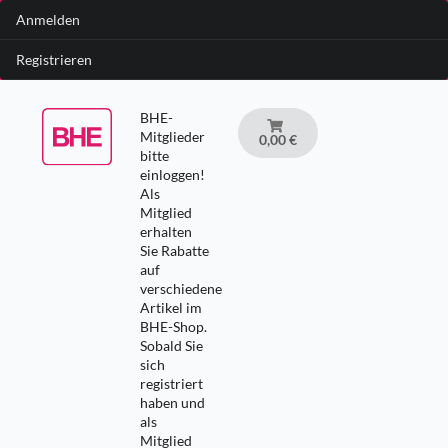
Anmelden
Registrieren
BHE-
Mitglieder
0,00 €
bitte
einloggen!
Als
Mitglied
erhalten
Sie Rabatte
auf
verschiedene
Artikel im
BHE-Shop.
Sobald Sie
sich
registriert
haben und
als
Mitglied