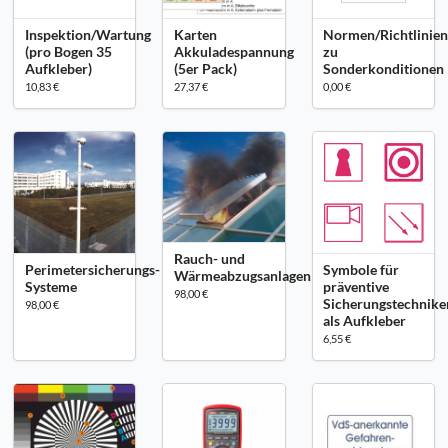
Inspektion/Wartung
Karten
Normen/Richtlinie
(pro Bogen 35
Akkuladespannung
zu
Aufkleber)
(5er Pack)
Sonderkonditionen
10,83 €
27,37 €
0,00 €
Rauch- und
Perimetersicherungs-
Symbole für
Wärmeabzugsanlagen
Systeme
präventive
98,00 €
Sicherungstechnike
98,00 €
als Aufkleber
6,55 €