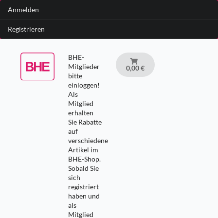
Anmelden
Registrieren
BHE-
Mitglieder
0,00 €
bitte
einloggen!
Als
Mitglied
erhalten
Sie Rabatte
auf
verschiedene
Artikel im
BHE-Shop.
Sobald Sie
sich
registriert
haben und
als
Mitglied