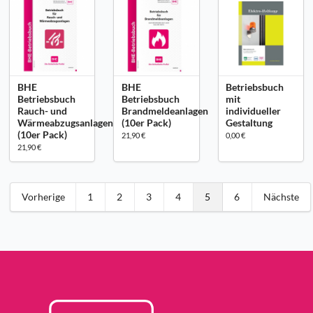
BHE
BHE
Betriebsbuch
Betriebsbuch
Betriebsbuch
mit
Rauch- und
Brandmeldeanlagen
individueller
Wärmeabzugsanlagen
(10er Pack)
Gestaltung
(10er Pack)
21,90 €
0,00 €
21,90 €
Vorherige
1
2
3
4
5
6
Nächste