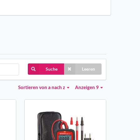
Suche
Leeren
Sortieren
von a nach z
Anzeigen 9