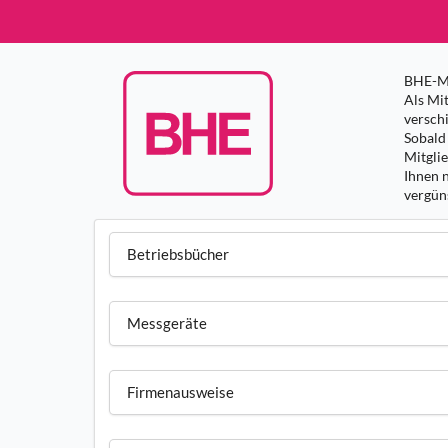
BHE-Mi
Als Mit
versch
Sobald 
Mitgli
Ihnen 
vergüns
Betriebsbücher
Messgeräte
Firmenausweise