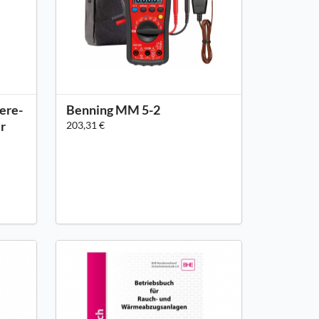
ere-
Benning MM 5-2
r
203,31 €