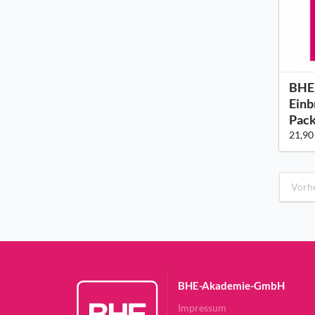
BHE
Einb
Pack
21,90
Vorh
BHE-Akademie-GmbH
Impressum