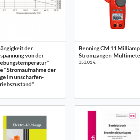
ängigkeit der
Benning CM 11 Milliamp
spannung von der
Stromzangen-Multimete
ebungstemperatur"
353,01 €
e "Stromaufnahme der
ge im unscharfen-
riebszustand"
€