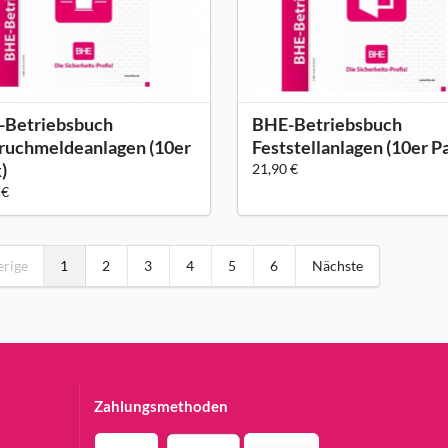
-Betriebsbuch
BHE-Betriebsbuch
ruchmeldeanlagen (10er
Feststellanlagen (10er P
)
21,90 €
 €
erige
1
2
3
4
5
6
Nächste
Zahlungsmethoden