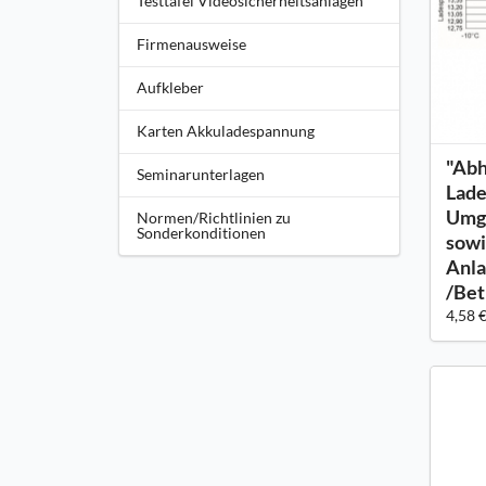
Testtafel Videosicherheitsanlagen
Firmenausweise
Aufkleber
Karten Akkuladespannung
"Abh
Seminarunterlagen
Lade
Umg
Normen/Richtlinien zu
Sonderkonditionen
sowi
Anla
/Bet
4,58 