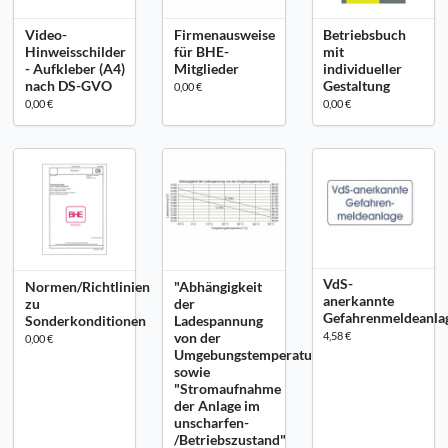
Video-
Firmenausweise
Betriebsbuch
Hinweisschilder
für BHE-
mit
- Aufkleber (A4)
Mitglieder
individueller
nach DS-GVO
Gestaltung
0,00 €
0,00 €
0,00 €
VdS-
Normen/Richtlinien
"Abhängigkeit
anerkannte
zu
der
Gefahrenmeldeanla
Sonderkonditionen
Ladespannung
von der
4,58 €
0,00 €
Umgebungstemperatur"
sowie
"Stromaufnahme
der Anlage im
unscharfen-
/Betriebszustand"