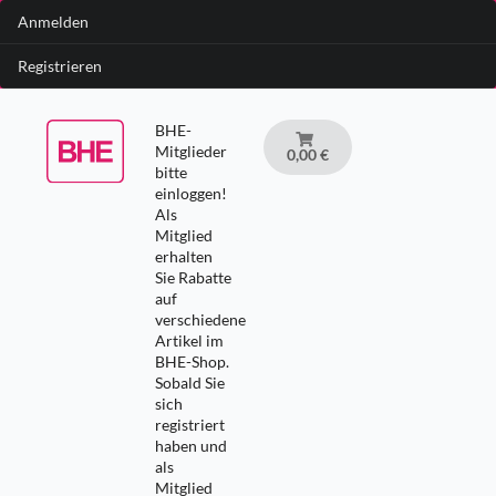
Anmelden
Registrieren
BHE-
Mitglieder
0,00 €
bitte
einloggen!
Als
Mitglied
erhalten
Sie Rabatte
auf
verschiedene
Artikel im
BHE-Shop.
Sobald Sie
sich
registriert
haben und
als
Mitglied