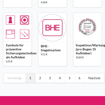
4,58 €
Symbole für
Inspektion/Wartun
BHE-
präventive
(pro Bogen 35
Siegelmarken
Sicherungstechniken
Aufkleber)
9,51 €
als Aufkleber
10,83 €
6,55 €
Vorherige
1
2
3
4
5
6
Nächste