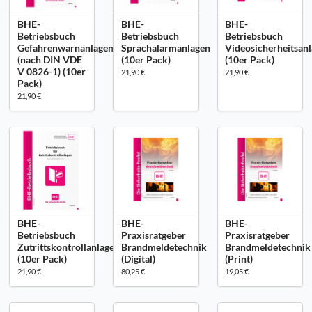
BHE-
BHE-
BHE-
Betriebsbuch
Betriebsbuch
Betriebsbuch
Gefahrenwarnanlagen
Sprachalarmanlagen
Videosicherheitsan
(nach DIN VDE
(10er Pack)
(10er Pack)
V 0826-1) (10er
21,90 €
21,90 €
Pack)
21,90 €
BHE-
BHE-
BHE-
Betriebsbuch
Praxisratgeber
Praxisratgeber
Zutrittskontrollanlagen
Brandmeldetechnik
Brandmeldetechnik
(10er Pack)
(Digital)
(Print)
21,90 €
80,25 €
19,05 €