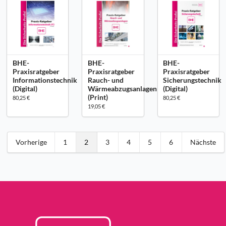
BHE-
BHE-
BHE-
Praxisratgeber
Praxisratgeber
Praxisratgeber
Informationstechnik
Rauch- und
Sicherungstechnik
(Digital)
Wärmeabzugsanlagen
(Digital)
(Print)
80,25 €
80,25 €
19,05 €
Vorherige
1
2
3
4
5
6
Nächste