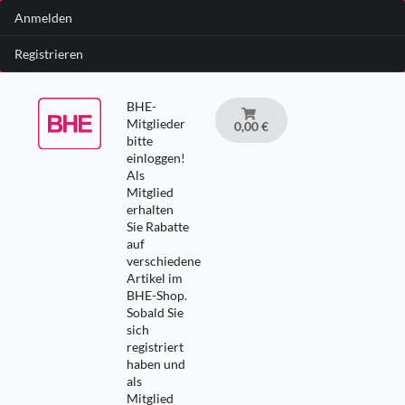
Anmelden
Registrieren
BHE-
Mitglieder
0,00 €
bitte
einloggen!
Als
Mitglied
erhalten
Sie Rabatte
auf
verschiedene
Artikel im
BHE-Shop.
Sobald Sie
sich
registriert
haben und
als
Mitglied