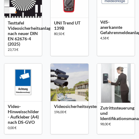
VdS-
Testtafel
UNI Trend UT
anerkannte
Videosicherheitsanlagen
139B
Gefahrenmeldeanla
nach neuer DIN
80,50 €
EN 62676-4
4,58 €
(2025)
23,73 €
Video-
Videosicherheitssysteme
Zutrittssteuerung
Hinweisschilder
196,00 €
und
- Aufkleber (A4)
Identifikationsman
nach DS-GVO
98,00 €
0,00 €