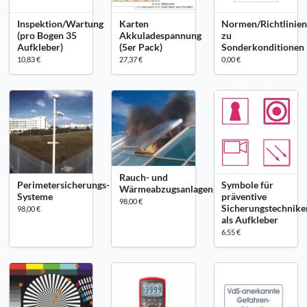
Inspektion/Wartung
Karten
Normen/Richtlinie
(pro Bogen 35
Akkuladespannung
zu
Aufkleber)
(5er Pack)
Sonderkonditionen
10,83 €
27,37 €
0,00 €
Rauch- und
Perimetersicherungs-
Symbole für
Wärmeabzugsanlagen
Systeme
präventive
98,00 €
Sicherungstechnike
98,00 €
als Aufkleber
6,55 €