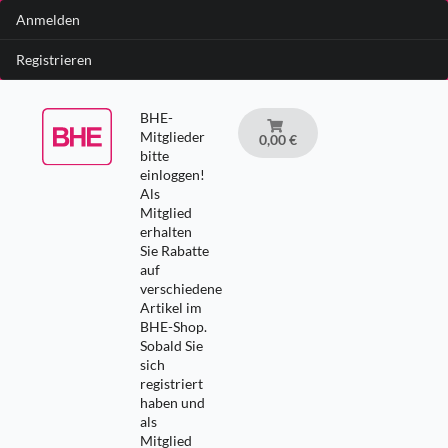
Anmelden
Registrieren
BHE-
Mitglieder
0,00 €
bitte
einloggen!
Als
Mitglied
erhalten
Sie Rabatte
auf
verschiedene
Artikel im
BHE-Shop.
Sobald Sie
sich
registriert
haben und
als
Mitglied