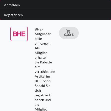
Anmelden
Registrieren
BHE-
Mitglieder
0,00 €
bitte
einloggen!
Als
Mitglied
erhalten
Sie Rabatte
auf
verschiedene
Artikel im
BHE-Shop.
Sobald Sie
sich
registriert
haben und
als
Mitglied