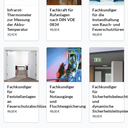
Infrarot-
Fachkraft für
Fachkundiger
Thermometer
Rufanlagen
für die
zur Messung
nach DIN VDE
Instandhaltung
der Akku-
0834
von Rauch- und
Temperatur
Feuerschutztüren
98,00 €
33,92 €
98,00 €
Fachkundiger
Fachkundiger
Fachkundiger
für
für
für
Feststellanlagen
Notausgänge
Sicherheitsbeleuch
an
und
und
Feuerschutzabschlüssen
Fluchtwegsicherung
dynamische
Sicherheitsleitsyst
98,00 €
98,00 €
98,00 €