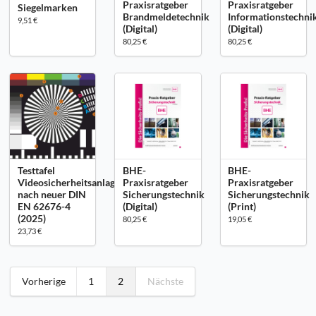
Praxisratgeber
Praxisratgeber
Siegelmarken
Brandmeldetechnik
Informationstechni
9,51 €
(Digital)
(Digital)
80,25 €
80,25 €
Testtafel
BHE-
BHE-
Videosicherheitsanlagen
Praxisratgeber
Praxisratgeber
nach neuer DIN
Sicherungstechnik
Sicherungstechnik
EN 62676-4
(Digital)
(Print)
(2025)
80,25 €
19,05 €
23,73 €
Vorherige
1
2
Nächste