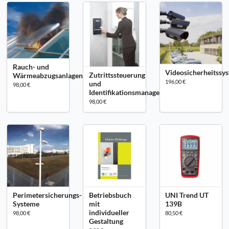
Rauch- und
Videosicherheitssy
Zutrittssteuerung
Wärmeabzugsanlagen
196,00 €
und
98,00 €
Identifikationsmanagement
98,00 €
Perimetersicherungs-
Betriebsbuch
UNI Trend UT
Systeme
mit
139B
individueller
98,00 €
80,50 €
Gestaltung