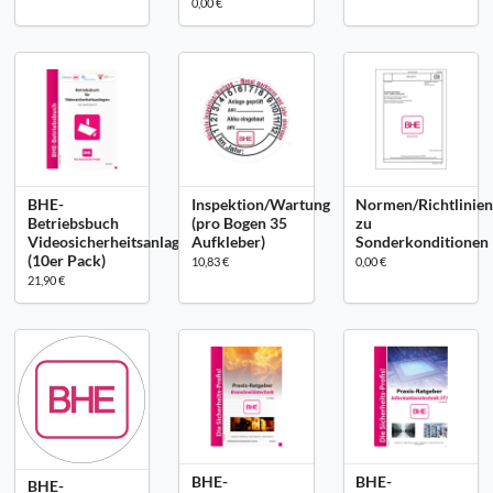
0,00 €
BHE-
Inspektion/Wartung
Normen/Richtlinie
Betriebsbuch
(pro Bogen 35
zu
Videosicherheitsanlagen
Aufkleber)
Sonderkonditionen
(10er Pack)
10,83 €
0,00 €
21,90 €
BHE-
BHE-
BHE-