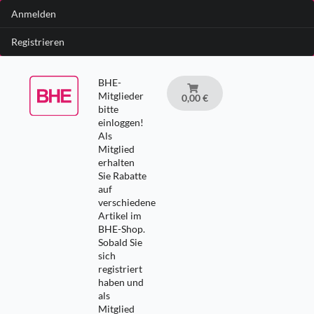
Anmelden
Registrieren
BHE-
Mitglieder
0,00 €
bitte
einloggen!
Als
Mitglied
erhalten
Sie Rabatte
auf
verschiedene
Artikel im
BHE-Shop.
Sobald Sie
sich
registriert
haben und
als
Mitglied