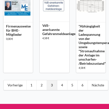
VdS-
Firmenausweise
"Abhängigkeit
anerkannte
für BHE-
der
Gefahrenmeldeanlage
Mitglieder
Ladespannung
von der
4,58 €
0,00 €
Umgebungstempera
sowie
"Stromaufnahme
der Anlage im
unscharfen-
/Betriebszustand"
4,58 €
Vorherige
1
2
3
4
5
6
Nächste