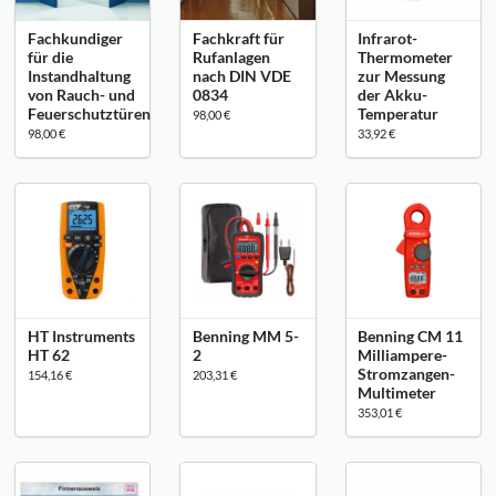
Fachkundiger
Fachkraft für
Infrarot-
für die
Rufanlagen
Thermometer
Instandhaltung
nach DIN VDE
zur Messung
von Rauch- und
0834
der Akku-
Feuerschutztüren
Temperatur
98,00 €
98,00 €
33,92 €
HT Instruments
Benning MM 5-
Benning CM 11
HT 62
2
Milliampere-
Stromzangen-
154,16 €
203,31 €
Multimeter
353,01 €