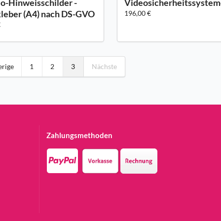
o-Hinweisschilder -
Videosicherheitssyste
leber (A4) nach DS-GVO
196,00 €
€
erige
1
2
3
Nächste
Zahlungsmethoden