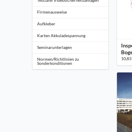
Testtafel Videosicherheitsanlagen
Firmenausweise
Aufkleber
Karten Akkuladespannung
Insp
Seminarunterlagen
Boge
10,83
Normen/Richtlinien zu
Sonderkonditionen