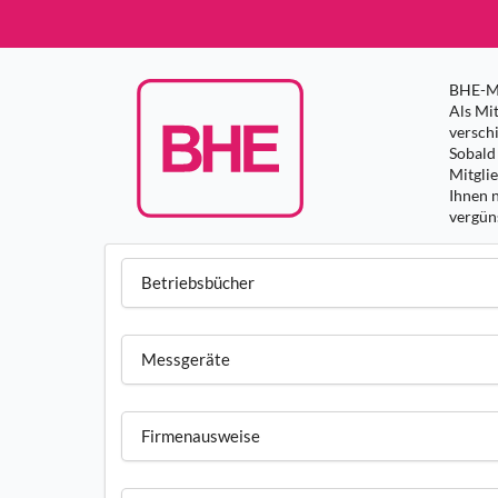
BHE-Mi
Als Mit
versch
Sobald 
Mitgli
Ihnen 
vergüns
Betriebsbücher
Messgeräte
Firmenausweise