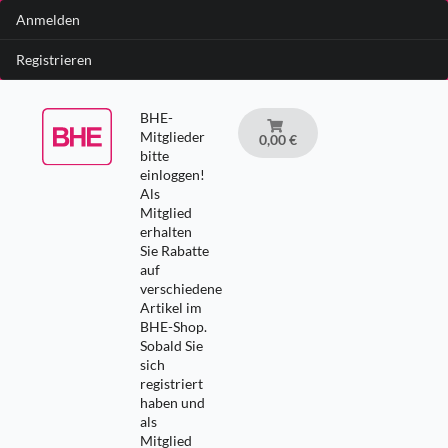
Anmelden
Registrieren
BHE-
Mitglieder
0,00 €
bitte
einloggen!
Als
Mitglied
erhalten
Sie Rabatte
auf
verschiedene
Artikel im
BHE-Shop.
Sobald Sie
sich
registriert
haben und
als
Mitglied