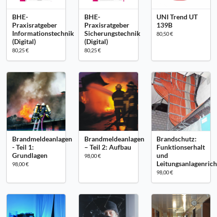
BHE-
BHE-
UNI Trend UT
Praxisratgeber
Praxisratgeber
139B
Informationstechnik
Sicherungstechnik
80,50 €
(Digital)
(Digital)
80,25 €
80,25 €
Brandmeldeanlagen
Brandmeldeanlagen
Brandschutz:
- Teil 1:
– Teil 2: Aufbau
Funktionserhalt
Grundlagen
und
98,00 €
Leitungsanlagenrich
98,00 €
98,00 €