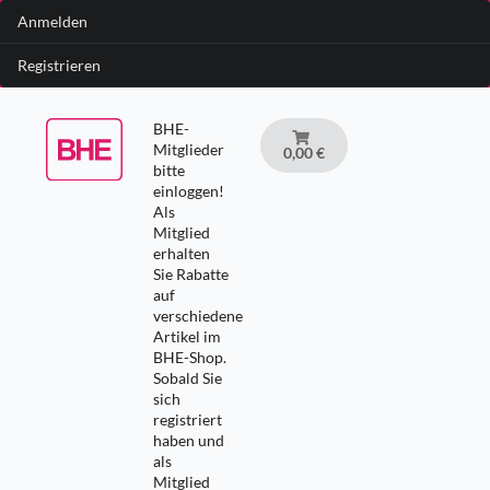
Anmelden
Registrieren
BHE-
Mitglieder
0,00 €
bitte
einloggen!
Als
Mitglied
erhalten
Sie Rabatte
auf
verschiedene
Artikel im
BHE-Shop.
Sobald Sie
sich
registriert
haben und
als
Mitglied