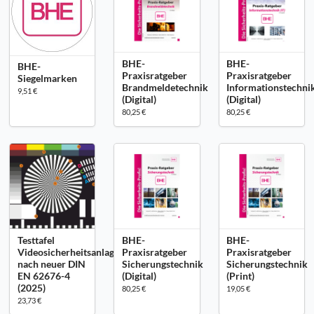
BHE-
BHE-
BHE-
Praxisratgeber
Praxisratgeber
Siegelmarken
Brandmeldetechnik
Informationstechni
9,51 €
(Digital)
(Digital)
80,25 €
80,25 €
Testtafel
BHE-
BHE-
Videosicherheitsanlagen
Praxisratgeber
Praxisratgeber
nach neuer DIN
Sicherungstechnik
Sicherungstechnik
EN 62676-4
(Digital)
(Print)
(2025)
80,25 €
19,05 €
23,73 €