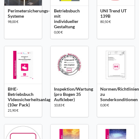
Perimetersicherungs-
Betriebsbuch
UNI Trend UT
Systeme
mit
139B
individueller
98,00 €
80,50 €
Gestaltung
0,00 €
BHE-
Inspektion/Wartung
Normen/Richtlinie
Betriebsbuch
(pro Bogen 35
zu
Videosicherheitsanlagen
Aufkleber)
Sonderkonditionen
(10er Pack)
10,83 €
0,00 €
21,90 €