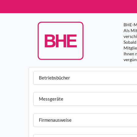
BHE-Mi
Als Mit
versch
Sobald 
Mitgli
Ihnen 
vergüns
Betriebsbücher
Messgeräte
Firmenausweise