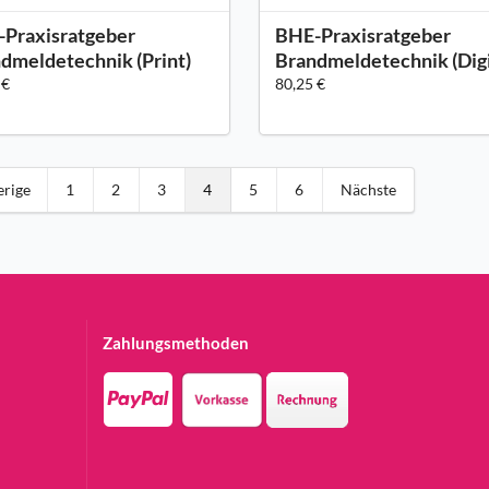
Praxisratgeber
BHE-Praxisratgeber
dmeldetechnik (Print)
Brandmeldetechnik (Digi
 €
80,25 €
erige
1
2
3
4
5
6
Nächste
Zahlungsmethoden