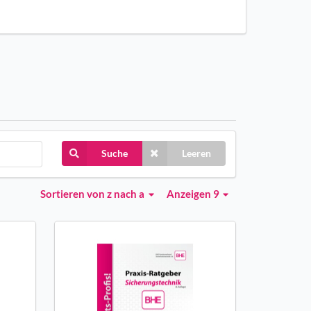
Suche
Leeren
Sortieren
von z nach a
Anzeigen 9