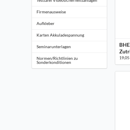
Testtafel Videosicherheitsanlagen
Firmenausweise
Aufkleber
Karten Akkuladespannung
BHE-
Seminarunterlagen
Zutr
19,05
Normen/Richtlinien zu
Sonderkonditionen