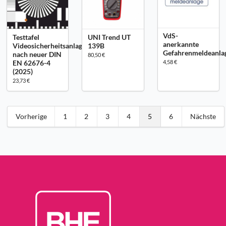
VdS-
Testtafel
UNI Trend UT
anerkannte
Videosicherheitsanlagen
139B
Gefahrenmeldeanla
nach neuer DIN
80,50 €
EN 62676-4
4,58 €
(2025)
23,73 €
Vorherige
1
2
3
4
5
6
Nächste