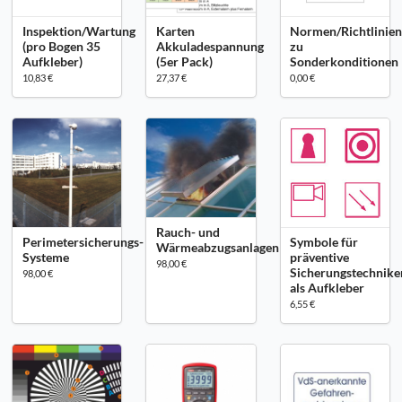
Inspektion/Wartung
Karten
Normen/Richtlinie
(pro Bogen 35
Akkuladespannung
zu
Aufkleber)
(5er Pack)
Sonderkonditionen
10,83 €
27,37 €
0,00 €
Rauch- und
Perimetersicherungs-
Symbole für
Wärmeabzugsanlagen
Systeme
präventive
98,00 €
Sicherungstechnike
98,00 €
als Aufkleber
6,55 €