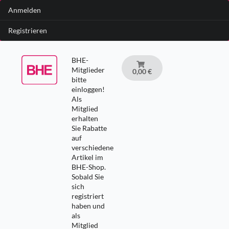
Anmelden
Registrieren
BHE-
Mitglieder
0,00 €
bitte
einloggen!
Als
Mitglied
erhalten
Sie Rabatte
auf
verschiedene
Artikel im
BHE-Shop.
Sobald Sie
sich
registriert
haben und
als
Mitglied