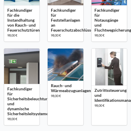
Fachkundiger
Fachkundiger
Fachkundiger
für die
für
für
Instandhaltung
Feststellanlagen
Notausgänge
von Rauch- und
an
und
Feuerschutztüren
Feuerschutzabschlüssen
Fluchtwegsicherun
98,00 €
98,00 €
98,00 €
Rauch- und
Fachkundiger
Zutrittssteuerung
Wärmeabzugsanlagen
für
und
98,00 €
Sicherheitsbeleuchtung
Identifikationsman
und
98,00 €
dynamische
Sicherheitsleitsysteme
98,00 €