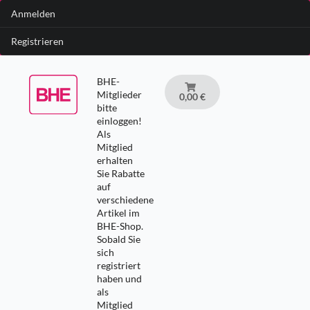
Anmelden
Registrieren
BHE-
Mitglieder
0,00 €
bitte
einloggen!
Als
Mitglied
erhalten
Sie Rabatte
auf
verschiedene
Artikel im
BHE-Shop.
Sobald Sie
sich
registriert
haben und
als
Mitglied