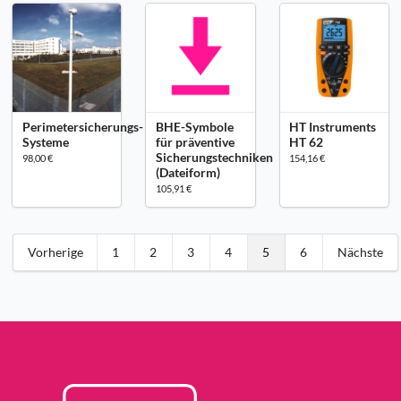
Perimetersicherungs-
BHE-Symbole
HT Instruments
Systeme
für präventive
HT 62
Sicherungstechniken
98,00 €
154,16 €
(Dateiform)
105,91 €
Vorherige
1
2
3
4
5
6
Nächste