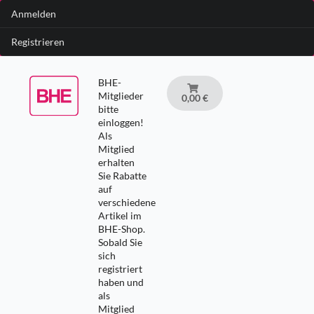
Anmelden
Registrieren
BHE-
Mitglieder
0,00 €
bitte
einloggen!
Als
Mitglied
erhalten
Sie Rabatte
auf
verschiedene
Artikel im
BHE-Shop.
Sobald Sie
sich
registriert
haben und
als
Mitglied