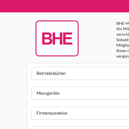
BHE-Mi
Als Mit
versch
Sobald 
Mitgli
Ihnen 
vergüns
Betriebsbücher
Messgeräte
Firmenausweise