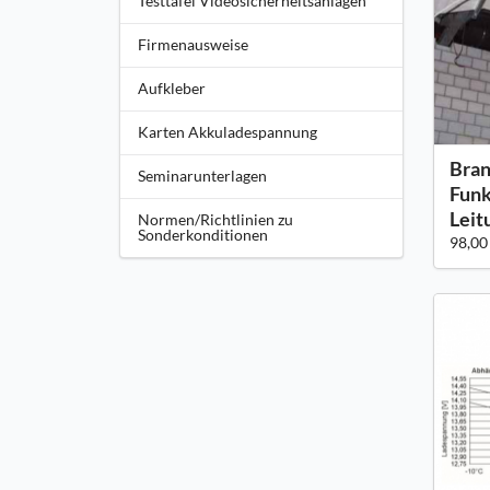
Testtafel Videosicherheitsanlagen
Firmenausweise
Aufkleber
Karten Akkuladespannung
Bran
Seminarunterlagen
Funk
Leit
Normen/Richtlinien zu
Sonderkonditionen
98,00