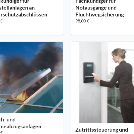
kundiger für
Fachkundiger für
stellanlagen an
Notausgänge und
rschutzabschlüssen
Fluchtwegsicherung
 €
98,00 €
h- und
meabzugsanlagen
Zutrittssteuerung und
 €