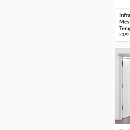
Infr
Mess
Tem
33,92