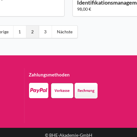
Identifikationsmanagem
98,00 €
erige
1
2
3
Nächste
Zahlungsmethoden
© BHE-Akademie-GmbH