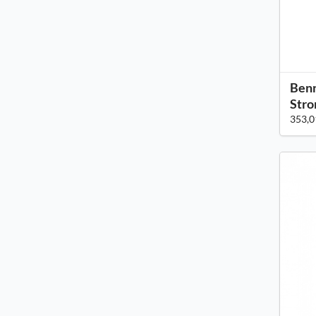
Benn
Str
353,0