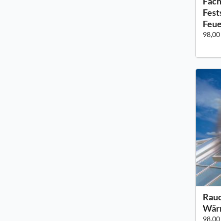
Fach
Fest
Feue
98,00
Rauc
Wär
98,00