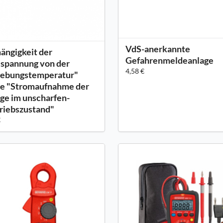
VdS-anerkannte
ängigkeit der
Gefahrenmeldeanlage
spannung von der
4,58 €
ebungstemperatur"
e "Stromaufnahme der
ge im unscharfen-
riebszustand"
€