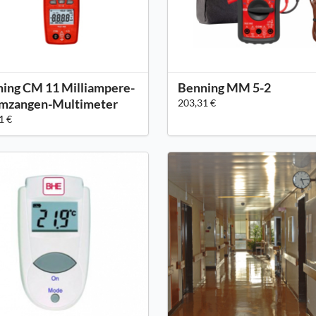
ing CM 11 Milliampere-
Benning MM 5-2
omzangen-Multimeter
203,31 €
1 €