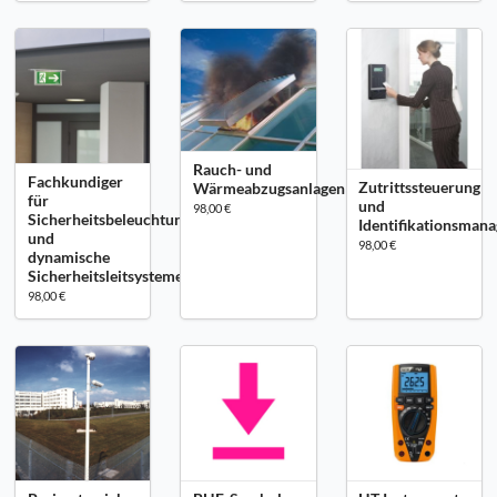
Rauch- und
Fachkundiger
Zutrittssteuerung
Wärmeabzugsanlagen
für
und
98,00 €
Sicherheitsbeleuchtung
Identifikationsman
und
98,00 €
dynamische
Sicherheitsleitsysteme
98,00 €