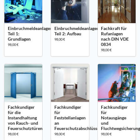
Einbruchmeldeanlagen
Einbruchmeldeanlagen
Fachkraft für
Teil 1:
Teil 2: Aufbau
Rufanlagen
Grundlagen
nach DIN VDE
98,00 €
0834
98,00 €
98,00 €
Fachkundiger
Fachkundiger
Fachkundiger
für die
für
für
Instandhaltung
Feststellanlagen
Notausgänge
von Rauch- und
an
und
Feuerschutztüren
Feuerschutzabschlüssen
Fluchtwegsicherun
98,00 €
98,00 €
98,00 €