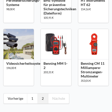
Perimetersicherungs-
BHE-Symbole
HT Instruments
Systeme
für präventive
HT 62
Sicherungstechniken
98,00 €
154,16 €
(Dateiform)
105,91 €
Videosicherheitssysteme
Benning MM 5-
Benning CM 11
2
Milliampere-
196,00 €
Stromzangen-
203,31 €
Multimeter
353,01 €
Vorherige
1
2
Nächste