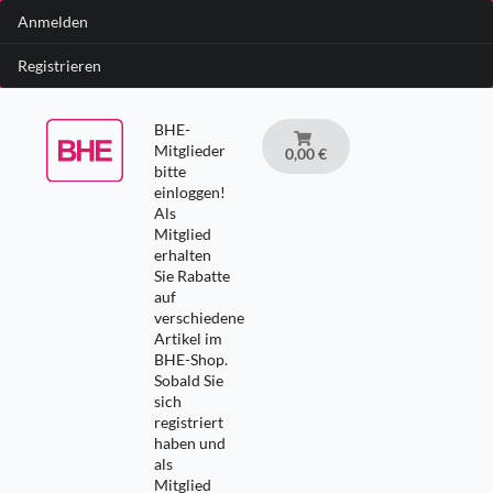
Anmelden
Registrieren
BHE-
Mitglieder
0,00 €
bitte
einloggen!
Als
Mitglied
erhalten
Sie Rabatte
auf
verschiedene
Artikel im
BHE-Shop.
Sobald Sie
sich
registriert
haben und
als
Mitglied