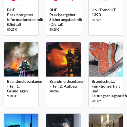
BHE-
BHE-
UNI Trend UT
Praxisratgeber
Praxisratgeber
139B
Informationstechnik
Sicherungstechnik
80,50 €
(Digital)
(Digital)
80,25 €
80,25 €
Brandmeldeanlagen
Brandmeldeanlagen
Brandschutz:
- Teil 1:
– Teil 2: Aufbau
Funktionserhalt
Grundlagen
und
98,00 €
Leitungsanlagenrich
98,00 €
98,00 €