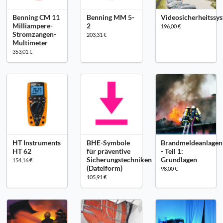
Benning CM 11
Benning MM 5-
Videosicherheitssy
Milliampere-
2
196,00 €
Stromzangen-
203,31 €
Multimeter
353,01 €
HT Instruments
BHE-Symbole
Brandmeldeanlagen
HT 62
für präventive
- Teil 1:
Sicherungstechniken
Grundlagen
154,16 €
(Dateiform)
98,00 €
105,91 €