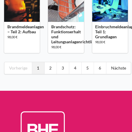
Brandmeldeanlagen
Brandschutz:
Einbruchmeldeanla
– Teil 2: Aufbau
Funktionserhalt
Teil 1:
und
Grundlagen
98,00 €
Leitungsanlagenrichtlinie
98,00 €
98,00 €
Vorherige
1
2
3
4
5
6
Nächste