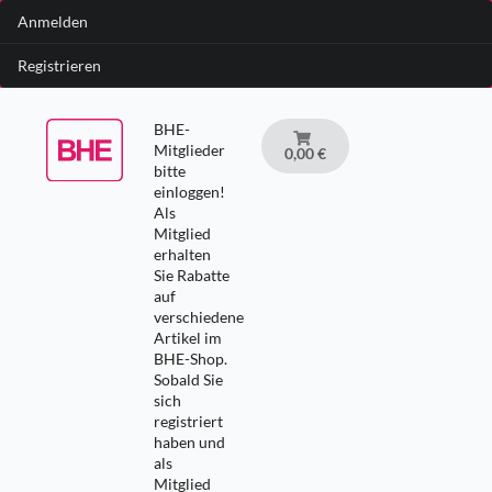
Anmelden
Registrieren
BHE-
Mitglieder
0,00 €
bitte
einloggen!
Als
Mitglied
erhalten
Sie Rabatte
auf
verschiedene
Artikel im
BHE-Shop.
Sobald Sie
sich
registriert
haben und
als
Mitglied