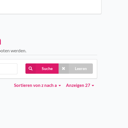
n
boten werden.
Suche
Leeren
Sortieren
von z nach a
Anzeigen 27