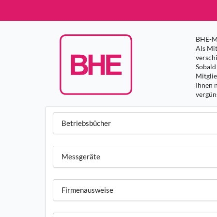
BHE-Mi
Als Mit
versch
Sobald 
Mitgli
Ihnen 
vergüns
Betriebsbücher
Messgeräte
Firmenausweise