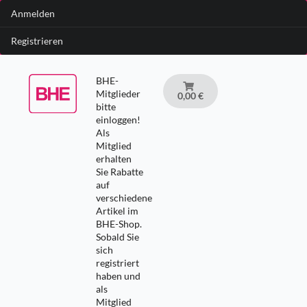
Anmelden
Registrieren
BHE-
Mitglieder
0,00 €
bitte
einloggen!
Als
Mitglied
erhalten
Sie Rabatte
auf
verschiedene
Artikel im
BHE-Shop.
Sobald Sie
sich
registriert
haben und
als
Mitglied