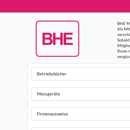
BHE-Mi
Als Mit
versch
Sobald 
Mitgli
Ihnen 
vergüns
Betriebsbücher
Messgeräte
Firmenausweise