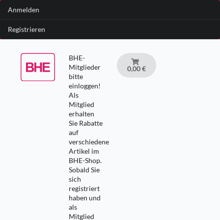
Anmelden
Registrieren
BHE-
Mitglieder
0,00 €
bitte
einloggen!
Als
Mitglied
erhalten
Sie Rabatte
auf
verschiedene
Artikel im
BHE-Shop.
Sobald Sie
sich
registriert
haben und
als
Mitglied