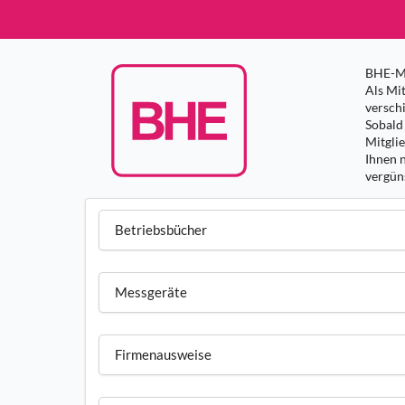
BHE-Mi
Als Mit
versch
Sobald 
Mitgli
Ihnen 
vergüns
Betriebsbücher
Messgeräte
Firmenausweise