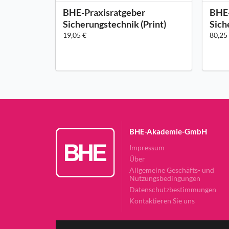
BHE-Praxisratgeber
BHE-
Sicherungstechnik (Print)
Sich
19,05 €
80,25
BHE-Akademie-GmbH
Impressum
Über
Allgemeine Geschäfts- und
Nutzungsbedingungen
Datenschutzbestimmungen
Kontaktieren Sie uns