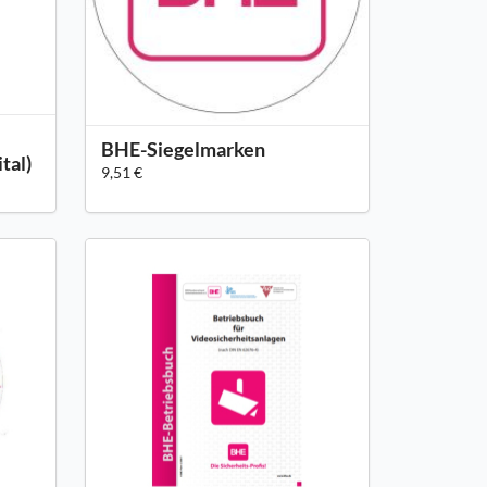
BHE-Siegelmarken
tal)
9,51 €