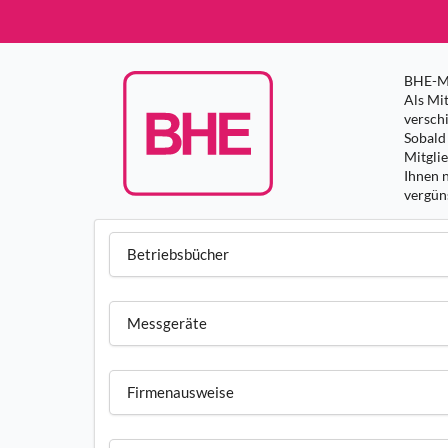
BHE-Mi
Als Mit
versch
Sobald 
Mitgli
Ihnen 
vergüns
Betriebsbücher
Messgeräte
Firmenausweise