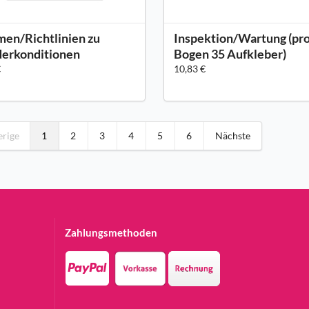
en/Richtlinien zu
Inspektion/Wartung (pr
erkonditionen
Bogen 35 Aufkleber)
€
10,83 €
erige
1
2
3
4
5
6
Nächste
Zahlungsmethoden