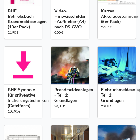
BHE
Video-
Karten
Betriebsbuch
Hinweisschilder
Akkuladespannung
Brandmeldeanlagen
- Aufkleber (A4)
(5er Pack)
(10er Pack)
nach DS-GVO
27,37 €
21,90 €
0,00 €
BHE-Symbole
Brandmeldeanlagen
Einbruchmeldeanla
für präventive
- Teil 1:
Teil 1:
Sicherungstechniken
Grundlagen
Grundlagen
(Dateiform)
98,00 €
98,00 €
105,91 €