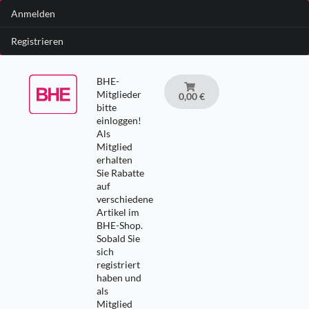
Anmelden
Registrieren
BHE-
Mitglieder
0,00 €
bitte
einloggen!
Als
Mitglied
erhalten
Sie Rabatte
auf
verschiedene
Artikel im
BHE-Shop.
Sobald Sie
sich
registriert
haben und
als
Mitglied