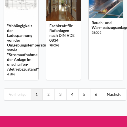
Rauch- und
"Abhängigkeit
Fachkraft für
Wärmeabzugsanlag
der
Rufanlagen
98,00 €
Ladespannung
nach DIN VDE
von der
0834
Umgebungstemperatur"
98,00 €
sowie
"Stromaufnahme
der Anlage im
unscharfen-
/Betriebszustand"
4,58 €
Vorherige
1
2
3
4
5
6
Nächste